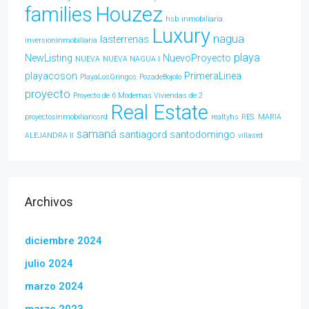
families
Houzez
hsb
inmobiliaria
Luxury
nagua
lasterrenas
inversioninmobiliaria
playa
NewListing
NuevoProyecto
NUEVA
NUEVA NAGUA l
playacoson
PrimeraLinea
PlayaLosGringos
PozadeBojolo
proyecto
Proyecto de 6 Modernas Viviendas de 2
Real Estate
proyectosinmobiliariosrd
realtyhs
RES. MARIA
samaná
santiagord
santodomingo
ALEJANDRA ll
villasrd
Archivos
diciembre 2024
julio 2024
marzo 2024
marzo 2023