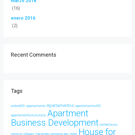
marzo 2016
(16)
enero 2016
(2)
Recent Comments
Tags
Apartamentos
airbnbRD
apartamento
apartamentosRD
Apartment
apartamentosturisticos
Business Development
caribeCasas
House for
coconut villages
hacienda samana bay
hotel