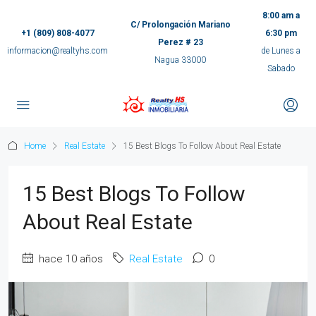
8:00 am a
C/ Prolongación Mariano
+1 (809) 808-4077
6:30 pm
Perez # 23
informacion@realtyhs.com
de Lunes a
Nagua 33000
Sabado
pp
m
Home
Real Estate
15 Best Blogs To Follow About Real Estate
ok
15 Best Blogs To Follow
e
About Real Estate
ger
hace 10 años
Real Estate
0
ir