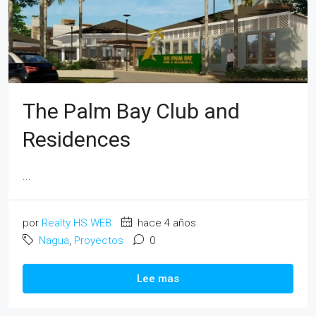
The Palm Bay Club and
Residences
...
por
Realty HS WEB
hace 4 años
Nagua
,
Proyectos
0
Lee mas