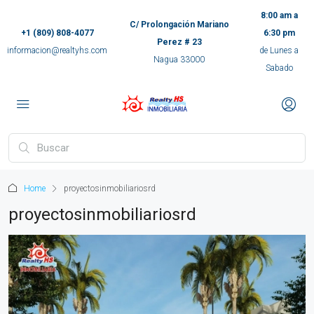
8:00 am a
C/ Prolongación Mariano
+1 (809) 808-4077
6:30 pm
Perez # 23
informacion@realtyhs.com
de Lunes a
Nagua 33000
Sabado
pp
m
ok
Home
proyectosinmobiliariosrd
e
proyectosinmobiliariosrd
ger
ir