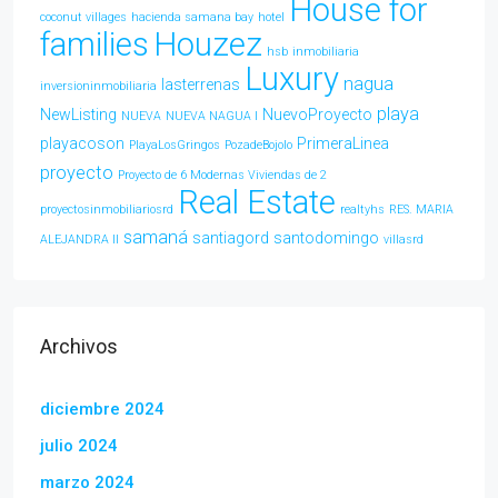
House for
coconut villages
hacienda samana bay
hotel
families
Houzez
hsb
inmobiliaria
Luxury
nagua
lasterrenas
inversioninmobiliaria
playa
NewListing
NuevoProyecto
NUEVA
NUEVA NAGUA l
playacoson
PrimeraLinea
PlayaLosGringos
PozadeBojolo
proyecto
Proyecto de 6 Modernas Viviendas de 2
Real Estate
proyectosinmobiliariosrd
realtyhs
RES. MARIA
samaná
santiagord
santodomingo
ALEJANDRA ll
villasrd
Archivos
diciembre 2024
julio 2024
marzo 2024