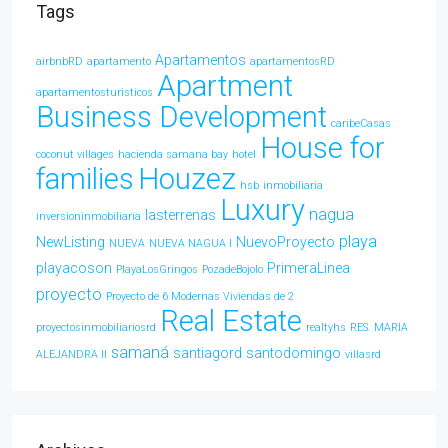
Tags
Apartamentos
airbnbRD
apartamento
apartamentosRD
Apartment
apartamentosturisticos
Business Development
caribeCasas
House for
coconut villages
hacienda samana bay
hotel
families
Houzez
hsb
inmobiliaria
Luxury
nagua
lasterrenas
inversioninmobiliaria
playa
NewListing
NuevoProyecto
NUEVA
NUEVA NAGUA l
playacoson
PrimeraLinea
PlayaLosGringos
PozadeBojolo
proyecto
Proyecto de 6 Modernas Viviendas de 2
Real Estate
proyectosinmobiliariosrd
realtyhs
RES. MARIA
samaná
santiagord
santodomingo
ALEJANDRA ll
villasrd