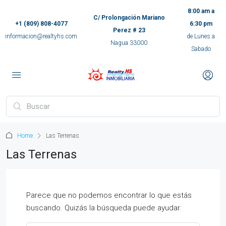
8:00 am a
C/ Prolongación Mariano
+1 (809) 808-4077
6:30 pm
Perez # 23
informacion@realtyhs.com
de Lunes a
Nagua 33000
Sabado
pp
m
ok
Home
Las Terrenas
e
Las Terrenas
ger
Parece que no podemos encontrar lo que estás
buscando. Quizás la búsqueda puede ayudar.
ir