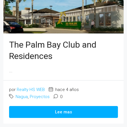
The Palm Bay Club and
Residences
...
por
Realty HS WEB
hace 4 años
Nagua
,
Proyectos
0
Lee mas