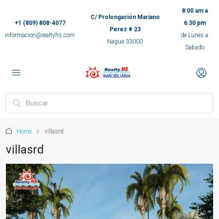
8:00 am a
C/ Prolongación Mariano
+1 (809) 808-4077
6:30 pm
Perez # 23
informacion@realtyhs.com
de Lunes a
Nagua 33000
Sabado
pp
m
ok
Home
villasrd
e
villasrd
ger
ir