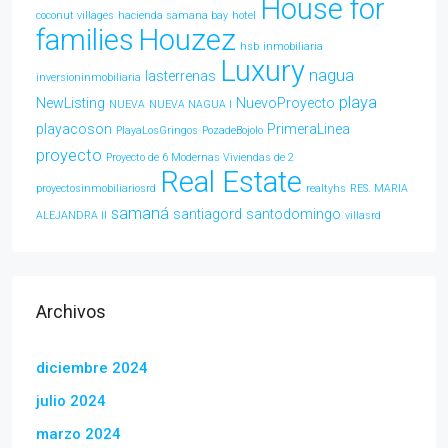
House for
coconut villages
hacienda samana bay
hotel
families
Houzez
hsb
inmobiliaria
Luxury
nagua
lasterrenas
inversioninmobiliaria
playa
NewListing
NuevoProyecto
NUEVA
NUEVA NAGUA l
playacoson
PrimeraLinea
PlayaLosGringos
PozadeBojolo
proyecto
Proyecto de 6 Modernas Viviendas de 2
Real Estate
proyectosinmobiliariosrd
realtyhs
RES. MARIA
samaná
santiagord
santodomingo
ALEJANDRA ll
villasrd
Archivos
diciembre 2024
julio 2024
marzo 2024