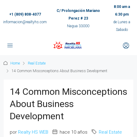
8:00 am a
C/ Prolongación Mariano
+1 (809) 808-4077
6:30 pm
Perez # 23
informacion@realtyhs.com
de Lunes a
Nagua 33000
Sabado
pp
m
Home
Real Estate
14 Common Misconceptions About Business Development
ok
e
14 Common Misconceptions
About Business
ger
Development
por
Realty HS WEB
hace 10 años
Real Estate
ir