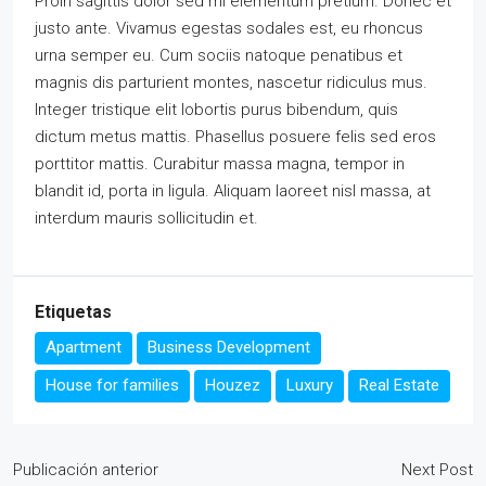
Proin sagittis dolor sed mi elementum pretium. Donec et
justo ante. Vivamus egestas sodales est, eu rhoncus
urna semper eu. Cum sociis natoque penatibus et
magnis dis parturient montes, nascetur ridiculus mus.
Integer tristique elit lobortis purus bibendum, quis
dictum metus mattis. Phasellus posuere felis sed eros
porttitor mattis. Curabitur massa magna, tempor in
blandit id, porta in ligula. Aliquam laoreet nisl massa, at
interdum mauris sollicitudin et.
Etiquetas
Apartment
Business Development
House for families
Houzez
Luxury
Real Estate
Publicación anterior
Next Post