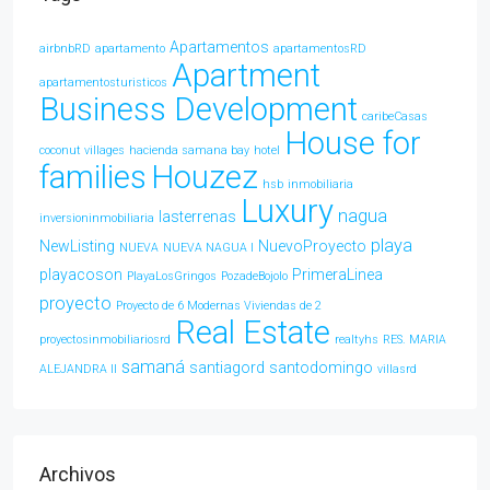
Apartamentos
airbnbRD
apartamento
apartamentosRD
Apartment
apartamentosturisticos
Business Development
caribeCasas
House for
coconut villages
hacienda samana bay
hotel
families
Houzez
hsb
inmobiliaria
Luxury
nagua
lasterrenas
inversioninmobiliaria
playa
NewListing
NuevoProyecto
NUEVA
NUEVA NAGUA l
playacoson
PrimeraLinea
PlayaLosGringos
PozadeBojolo
proyecto
Proyecto de 6 Modernas Viviendas de 2
Real Estate
proyectosinmobiliariosrd
realtyhs
RES. MARIA
samaná
santiagord
santodomingo
ALEJANDRA ll
villasrd
Archivos