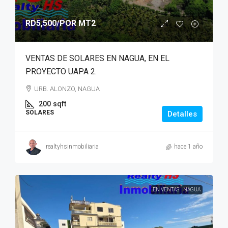
RD5,500
/POR MT2
VENTAS DE SOLARES EN NAGUA, EN EL
PROYECTO UAPA 2.
URB. ALONZO, NAGUA
200
sqft
SOLARES
Detalles
realtyhsinmobiliaria
hace 1 año
EN VENTAS
NAGUA