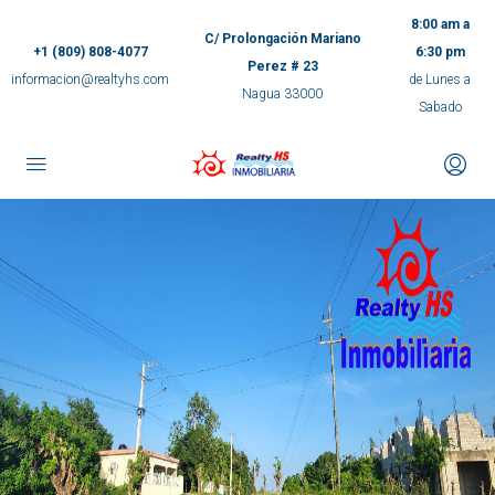
8:00 am a
C/ Prolongación Mariano
+1 (809) 808-4077
6:30 pm
Perez # 23
informacion@realtyhs.com
de Lunes a
Nagua 33000
Sabado
pp
m
ok
e
ger
ir