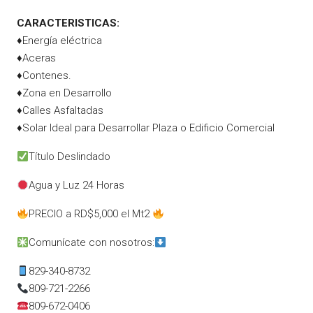
CARACTERISTICAS:
♦Energía eléctrica
♦Aceras
♦Contenes.
♦Zona en Desarrollo
♦Calles Asfaltadas
♦Solar Ideal para Desarrollar Plaza o Edificio Comercial
Título Deslindado
Agua y Luz 24 Horas
PRECIO a RD$5,000 el Mt2
Comunícate con nosotros:
829-340-8732
809-721-2266
809-672-0406