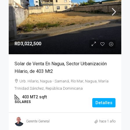
RD3,022,500
Solar de Venta En Nagua, Sector Urbanización
Hilario, de 403 Mt2
Urb. Hilario, Nagua - Samaná, Río Mar, Nagua, María
Trinidad Sánchez, República Dominicana
403 MT2
sqft
SOLARES
Detalles
Gerente General
hace 1 año