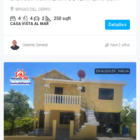
BRISAS DEL CERRO
4
4
2
250
sqft
CASA VISTA AL MAR
Detalles
Gerente General
hace 2 años
EN ALQUILER
NAGUA