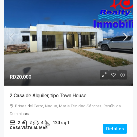
RD20,000
2 Casa de Alquiler, tipo Town House
Brisas del Cerro, Nagua, María Trinidad Sánchez, República
Dominicana
2
2
4
120
sqft
CASA VISTA AL MAR
Detalles