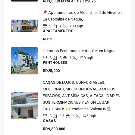
RD3,500/Hasta el 31/03/2026
Apartamentos de Alquiler, en 2do Nivel. en
La Capitalita de Nagua,
2
1
100
sqft
APARTAMENTOS
RD12
Hermoso Penthouse de Alquiler en Nagua
3
3
1
170
sqft
PENTHOUSES
RD25,000
CASAS DE LUJOS, CONFORTABLES,
MODERNAS, MULTIFUNCIONAL, AMPLIOS
ESPACIOS, ANTISÍSMICAS, ALTACALIDAD EN
SUS TERMINACIONES Y EN UN LUGAR
EXCLUSIVO!
Residencial Valeria IV
3
2.5
2
145
sqft
CASAS
RD9,800,000