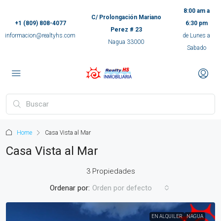
8:00 am a
C/ Prolongación Mariano
+1 (809) 808-4077
6:30 pm
Perez # 23
informacion@realtyhs.com
de Lunes a
Nagua 33000
Sabado
pp
m
ok
Home
Casa Vista al Mar
e
Casa Vista al Mar
3 Propiedades
ger
Ordenar por:
Orden por defecto
ir
EN ALQUILER
NAGUA