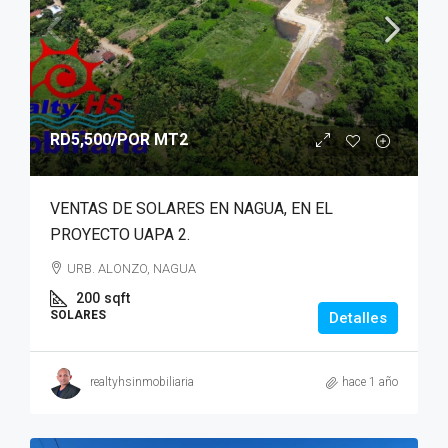
RD5,500
/POR MT2
VENTAS DE SOLARES EN NAGUA, EN EL
PROYECTO UAPA 2.
URB. ALONZO, NAGUA
200
sqft
SOLARES
Detalles
realtyhsinmobiliaria
hace 1 año