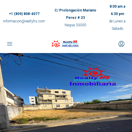
8:00 am a
C/ Prolongación Mariano
+1 (809) 808-4077
6:30 pm
Perez # 23
informacion@realtyhs.com
de Lunes a
Nagua 33000
Sabado
pp
m
ok
e
ger
ir