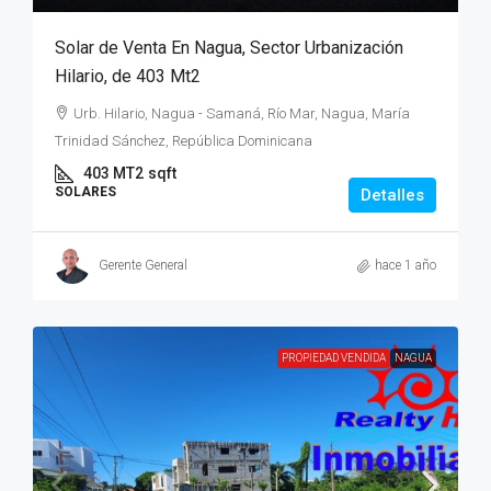
Solar de Venta En Nagua, Sector Urbanización
Hilario, de 403 Mt2
Urb. Hilario, Nagua - Samaná, Río Mar, Nagua, María
Trinidad Sánchez, República Dominicana
403 MT2
sqft
SOLARES
Detalles
Gerente General
hace 1 año
PROPIEDAD VENDIDA
NAGUA