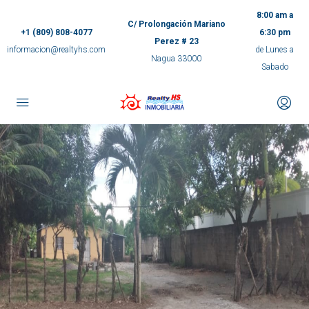
8:00 am a
C/ Prolongación Mariano
+1 (809) 808-4077
6:30 pm
Perez # 23
informacion@realtyhs.com
de Lunes a
Nagua 33000
Sabado
pp
m
ok
e
ger
ir