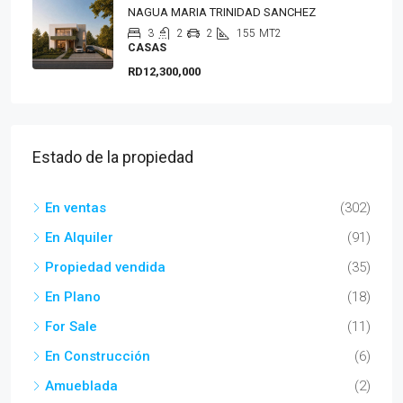
NAGUA MARIA TRINIDAD SANCHEZ
3
2
2
155
MT2
CASAS
RD12,300,000
Estado de la propiedad
En ventas
(302)
En Alquiler
(91)
Propiedad vendida
(35)
En Plano
(18)
For Sale
(11)
En Construcción
(6)
Amueblada
(2)