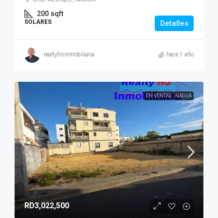
200
sqft
SOLARES
Detalles
realtyhsinmobiliaria
hace 1 año
EN VENTAS
NAGUA
RD3,022,500