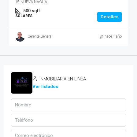
NUEVA NAGUA
500
sqft
SOLARES
Detalles
Gerente General
hace 1 año
INMOBILIARIA EN LINEA
Ver listados