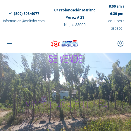
8:00 am a
C/ Prolongación Mariano
+1 (809) 808-4077
6:30 pm
Perez # 23
informacion@realtyhs.com
de Lunes a
Nagua 33000
Sabado
pp
m
ok
e
ger
ir