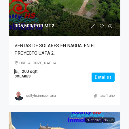
RD5,500
/POR MT2
VENTAS DE SOLARES EN NAGUA, EN EL
PROYECTO UAPA 2.
URB. ALONZO, NAGUA
200
sqft
SOLARES
Detalles
realtyhsinmobiliaria
hace 1 año
EN VENTAS
NAGUA