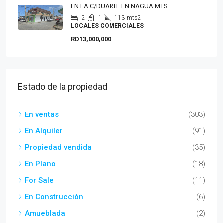
EN LA C/DUARTE EN NAGUA MTS.
2
1
113
mts2
LOCALES COMERCIALES
RD13,000,000
Estado de la propiedad
En ventas
(303)
En Alquiler
(91)
Propiedad vendida
(35)
En Plano
(18)
For Sale
(11)
En Construcción
(6)
Amueblada
(2)