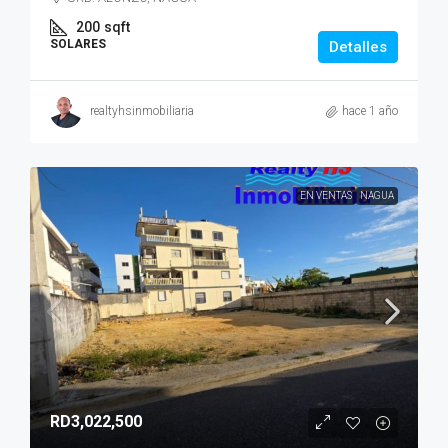
200
sqft
SOLARES
Detalles
realtyhsinmobiliaria
hace 1 año
EN VENTAS
NAGUA
RD3,022,500