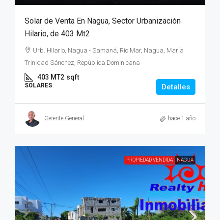
Solar de Venta En Nagua, Sector Urbanización
Hilario, de 403 Mt2
Urb. Hilario, Nagua - Samaná, Río Mar, Nagua, María
Trinidad Sánchez, República Dominicana
403 MT2
sqft
SOLARES
Detalles
Gerente General
hace 1 año
PROPIEDAD VENDIDA
NAGUA