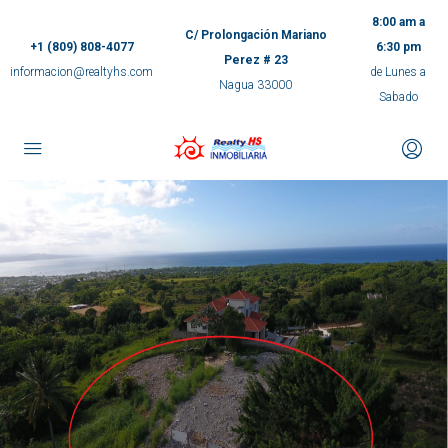
8:00 am a
C/ Prolongación Mariano
+1 (809) 808-4077
6:30 pm
Perez # 23
informacion@realtyhs.com
de Lunes a
Nagua 33000
Sabado
pp
m
ok
e
ger
ir