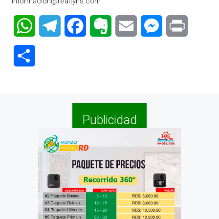
informacion@realtyhs.com
WhatsApp
Telegram
Facebook
Evernote
Email
Messenger
Print
Compartir
Publicidad