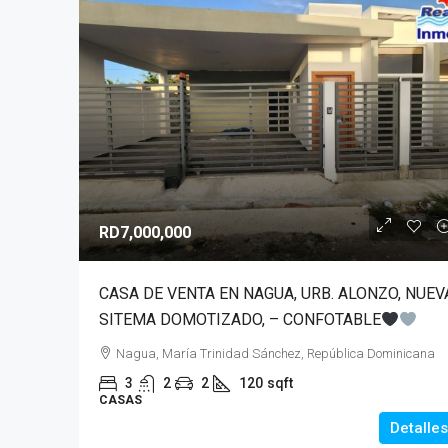
RD7,000,000
CASA DE VENTA EN NAGUA, URB. ALONZO, NUEV
SITEMA DOMOTIZADO, – CONFOTABLE
Nagua, María Trinidad Sánchez, República Dominicana
3
2
2
120
sqft
CASAS
Detalles