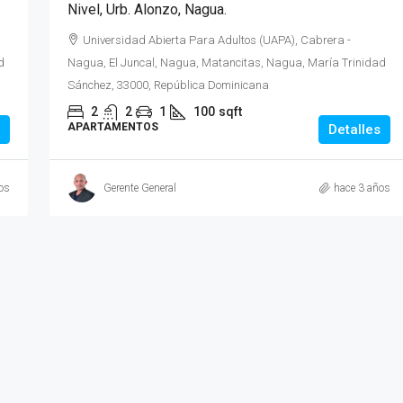
Nivel, Urb. Alonzo, Nagua.
Universidad Abierta Para Adultos (UAPA), Cabrera -
d
Nagua, El Juncal, Nagua, Matancitas, Nagua, María Trinidad
Sánchez, 33000, República Dominicana
2
2
1
100
sqft
APARTAMENTOS
Detalles
os
Gerente General
hace 3 años