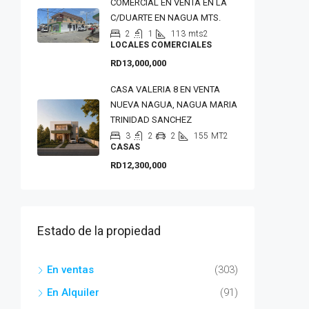
COMERCIAL EN VENTA EN LA
C/DUARTE EN NAGUA MTS.
2
1
113
mts2
LOCALES COMERCIALES
RD13,000,000
CASA VALERIA 8 EN VENTA
NUEVA NAGUA, NAGUA MARIA
TRINIDAD SANCHEZ
3
2
2
155
MT2
CASAS
RD12,300,000
Estado de la propiedad
En ventas
(303)
En Alquiler
(91)