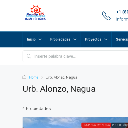
+1 (8
infor
Inicio
Propiedades
Proyectos
Servici
pp
m
ok
Home
Urb. Alonzo, Nagua
e
Urb. Alonzo, Nagua
ger
4 Propiedades
ir
PROPIEDAD VENDIDA
PROPIEDAD