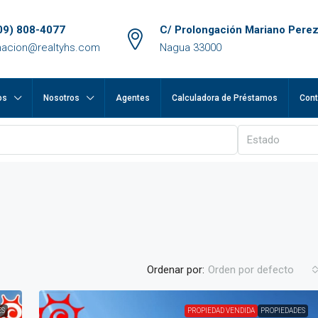
09) 808-4077
C/ Prolongación Mariano Perez
macion@realtyhs.com
Nagua 33000
os
Nosotros
Agentes
Calculadora de Préstamos
Cont
Estado
Ordenar por:
Orden por defecto
ES
PROPIEDAD VENDIDA
PROPIEDADES