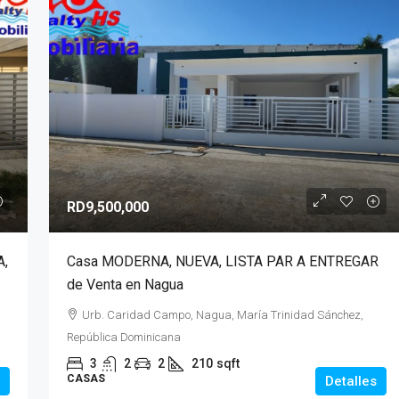
RD9,500,000
A,
Casa MODERNA, NUEVA, LISTA PAR A ENTREGAR
de Venta en Nagua
Urb. Caridad Campo, Nagua, María Trinidad Sánchez,
República Dominicana
3
2
2
210
sqft
CASAS
Detalles