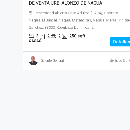
DE VENTA URB. ALONZO DE NAGUA
Universidad Abierta Para Adultos (UAPA), Cabrera -
Nagua, El Juncal, Nagua, Matancitas, Nagua, María Trinida
Sánchez, 33000, República Dominicana
3
2
2
250
sqft
CASAS
Detalles
Gerente General
hace 3 añ