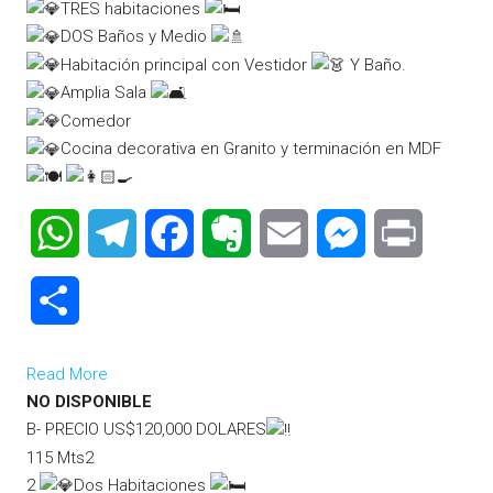
TRES habitaciones
DOS Baños y Medio
Habitación principal con Vestidor
Y Baño.
Amplia Sala
Comedor
Cocina decorativa en Granito y terminación en MDF
WhatsApp
Telegram
Facebook
Evernote
Email
Messenger
Print
Compartir
Read More
NO DISPONIBLE
B- PRECIO US$120,000 DOLARES
115 Mts2
2
Dos Habitaciones