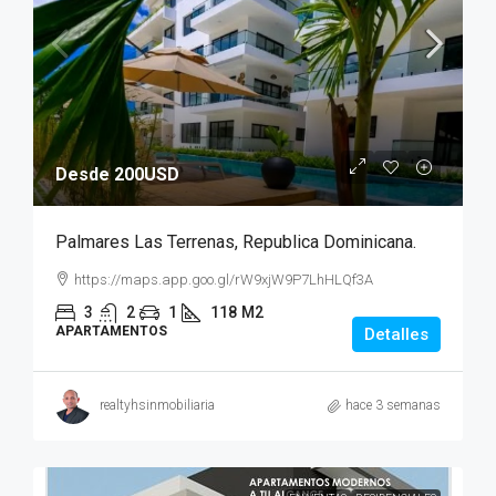
Desde 200USD
Palmares Las Terrenas, Republica Dominicana.
https://maps.app.goo.gl/rW9xjW9P7LhHLQf3A
3
2
1
118
M2
APARTAMENTOS
Detalles
realtyhsinmobiliaria
hace 3 semanas