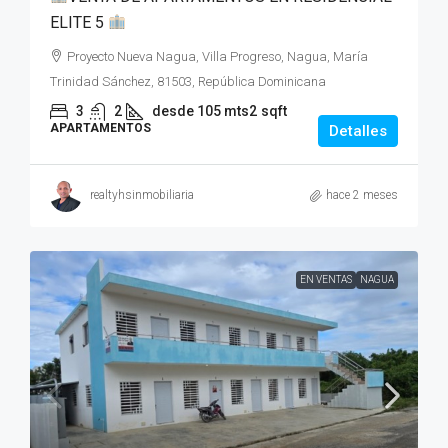
ELITE 5
Proyecto Nueva Nagua, Villa Progreso, Nagua, María
Trinidad Sánchez, 81503, República Dominicana
3
2
desde 105 mts2
sqft
APARTAMENTOS
Detalles
realtyhsinmobiliaria
hace 2 meses
EN VENTAS
NAGUA