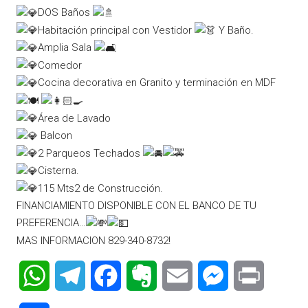
DOS Baños
Habitación principal con Vestidor
Y Baño.
Amplia Sala
Comedor
Cocina decorativa en Granito y terminación en MDF
Área de Lavado
Balcon
2 Parqueos Techados
Cisterna.
115 Mts2 de Construcción.
FINANCIAMIENTO DISPONIBLE CON EL BANCO DE TU
PREFERENCIA…
MAS INFORMACION 829-340-8732!
WhatsApp
Telegram
Facebook
Evernote
Email
Messenger
Print