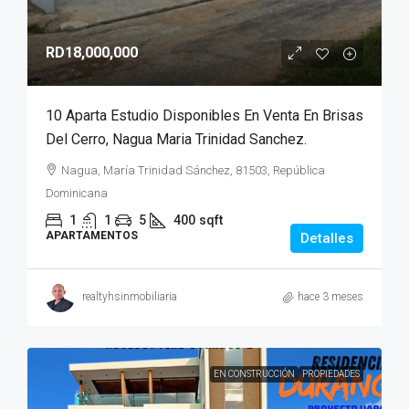
RD18,000,000
10 Aparta Estudio Disponibles En Venta En Brisas
Del Cerro, Nagua Maria Trinidad Sanchez.
Nagua, María Trinidad Sánchez, 81503, República
Dominicana
1
1
5
400
sqft
APARTAMENTOS
Detalles
realtyhsinmobiliaria
hace 3 meses
EN CONSTRUCCIÓN
PROPIEDADES