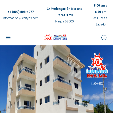
8:00 am a
C/ Prolongación Mariano
+1 (809) 808-4077
6:30 pm
Perez # 23
informacion@realtyhs.com
de Lunes a
Nagua 33000
Sabado
pp
m
ok
e
ger
ir