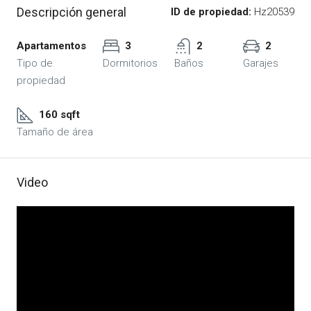
Descripción general
ID de propiedad:
Hz20539
Apartamentos
3
2
2
Tipo de
Dormitorios
Baños
Garajes
propiedad
160 sqft
Tamaño de área
Video