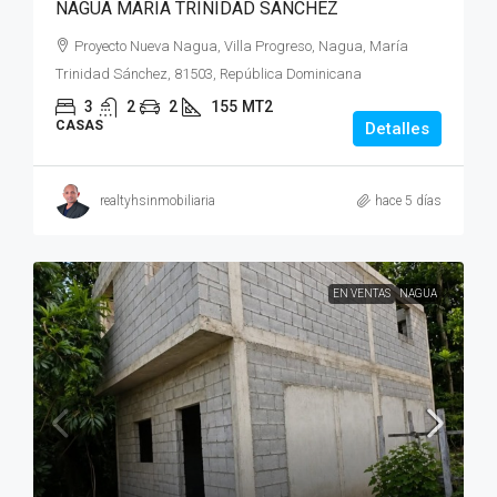
NAGUA MARIA TRINIDAD SANCHEZ
Proyecto Nueva Nagua, Villa Progreso, Nagua, María
Trinidad Sánchez, 81503, República Dominicana
3
2
2
155
MT2
CASAS
Detalles
realtyhsinmobiliaria
hace 5 días
EN VENTAS
NAGUA