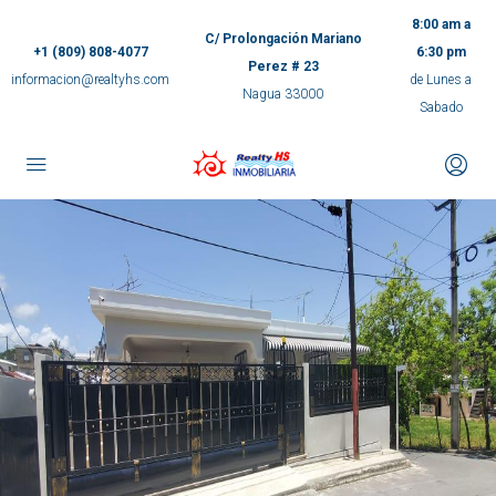
8:00 am a
C/ Prolongación Mariano
+1 (809) 808-4077
6:30 pm
Perez # 23
informacion@realtyhs.com
de Lunes a
Nagua 33000
Sabado
pp
m
ok
e
ger
ir