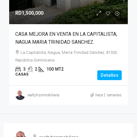
RD1,500,000
CASA MEJORA EN VENTA EN LA CAPITALISTA,
NAGUA MARIA TRINIDAD SANCHEZ.
La Capitalista, Nagua, María Trinidad Sánchez, 81503,
República Dominicana
3
2
100
MT2
CASAS
Detalles
realtyhsinmobiliaria
hace 2 semanas