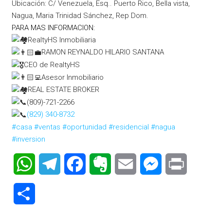
Ubicación: C/ Venezuela, Esq.. Puerto Rico, Bella vista,
Nagua, Maria Trinidad Sánchez, Rep Dom.
PARA MAS INFORMACION:
RealtyHS Inmobiliaria
RAMON REYNALDO HILARIO SANTANA
CEO de RealtyHS
Asesor Inmobiliario
REAL ESTATE BROKER
(809)-721-2266
(829) 340-8732
#casa
#ventas
#oportunidad
#residencial
#nagua
#inversion
WhatsApp
Telegram
Facebook
Evernote
Email
Messenger
Print
Compartir