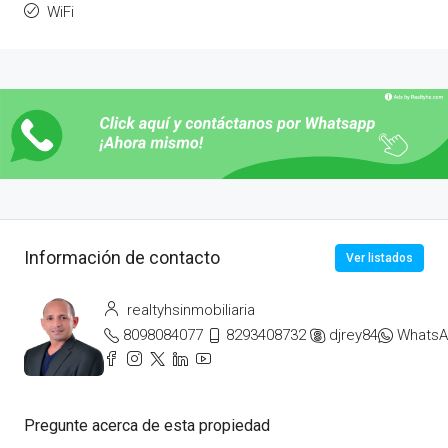
WiFi
Información de contacto
Ver listados
realtyhsinmobiliaria
8098084077
8293408732
djrey84
Whats
Pregunte acerca de esta propiedad