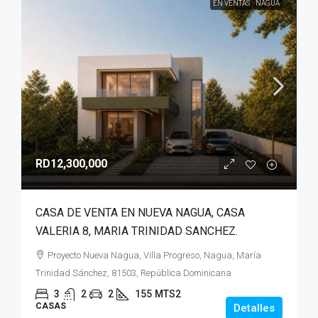
EN VENTAS
NAGUA
RD12,300,000
CASA DE VENTA EN NUEVA NAGUA, CASA
VALERIA 8, MARIA TRINIDAD SANCHEZ.
Proyecto Nueva Nagua, Villa Progreso, Nagua, María
Trinidad Sánchez, 81503, República Dominicana
3
2
2
155
MTS2
CASAS
Detalles