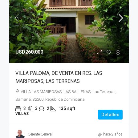
USD260,000
VILLA PALOMA, DE VENTA EN RES. LAS
MARIPOSAS, LAS TERRENAS
VILLA LAS MARIPOSAS, LAS BALLENAS, Las Terrenas,
Samaná, 32200, República Dominicana
3
3
2
135
sqft
VILLAS
Detalles
Gerente General
hace 2 años