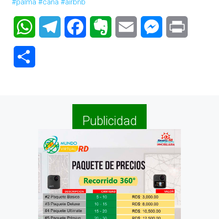
#palma
#cana
#airbnb
WhatsApp
Telegram
Facebook
Evernote
Email
Messenger
Print
Compartir
Publicidad