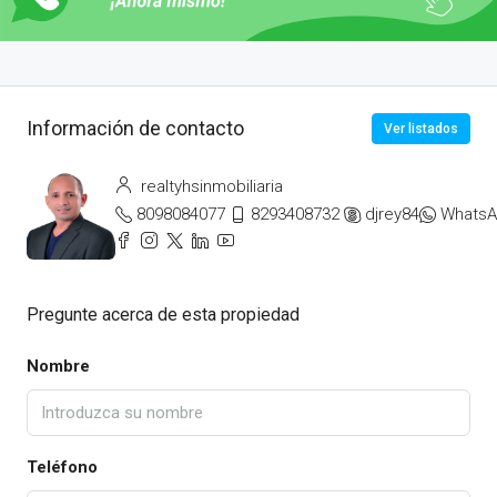
Información de contacto
Ver listados
realtyhsinmobiliaria
8098084077
8293408732
djrey84
Whats
Pregunte acerca de esta propiedad
Nombre
Teléfono