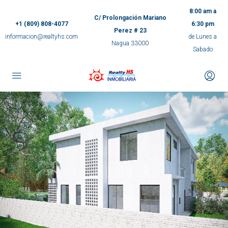
8:00 am a
C/ Prolongación Mariano
+1 (809) 808-4077
6:30 pm
Perez # 23
informacion@realtyhs.com
de Lunes a
Nagua 33000
Sabado
pp
m
ok
e
ger
ir