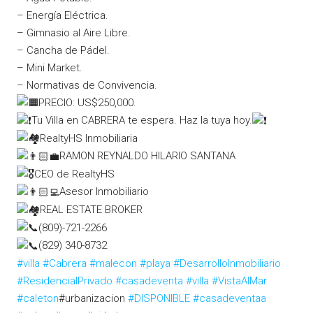
– Energía Eléctrica.
– Gimnasio al Aire Libre.
– Cancha de Pádel.
– Mini Market.
– Normativas de Convivencia.
PRECIO: US$250,000.
Tu Villa en CABRERA te espera. Haz la tuya hoy.
RealtyHS Inmobiliaria
RAMON REYNALDO HILARIO SANTANA
CEO de RealtyHS
Asesor Inmobiliario
REAL ESTATE BROKER
(809)-721-2266
(829) 340-8732
#villa
#Cabrera
#malecon
#playa
#DesarrolloInmobiliario
#ResidencialPrivado
#casadeventa
#villa
#VistaAlMar
#caleton
#urbanizacion
#DISPONIBLE
#casadeventaa