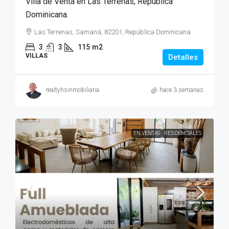
Villa de Venta en Las Terrenas, Republica
Dominicana.
Las Terrenas, Samaná, 82201, República Dominicana
3
3
115
m2
VILLAS
Detalles
realtyhsinmobiliaria
hace 3 semanas
EN VENTAS
RESIDENCIALES