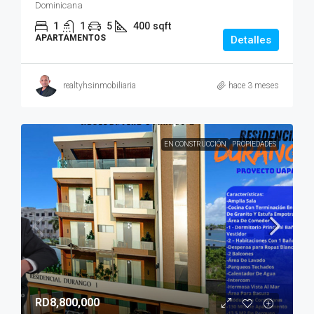
Dominicana
1
1
5
400
sqft
APARTAMENTOS
Detalles
realtyhsinmobiliaria
hace 3 meses
EN CONSTRUCCIÓN
PROPIEDADES
RD8,800,000