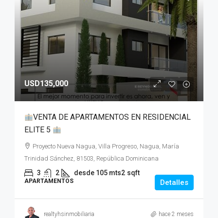
USD135,000
VENTA DE APARTAMENTOS EN RESIDENCIAL
ELITE 5
Proyecto Nueva Nagua, Villa Progreso, Nagua, María
Trinidad Sánchez, 81503, República Dominicana
3
2
desde 105 mts2
sqft
APARTAMENTOS
Detalles
realtyhsinmobiliaria
hace 2 meses