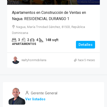
Apartamentos en Construcción de Ventas en
Nagua. RESIDENCIAL DURANGO 1
Nagua, María Trinidad Sánchez, 81503, República
Dominicana
3
2
4
148
sqft
APARTAMENTOS
Detalles
realtyhsinmobiliaria
hace 5 meses
Gerente General
Ver listados