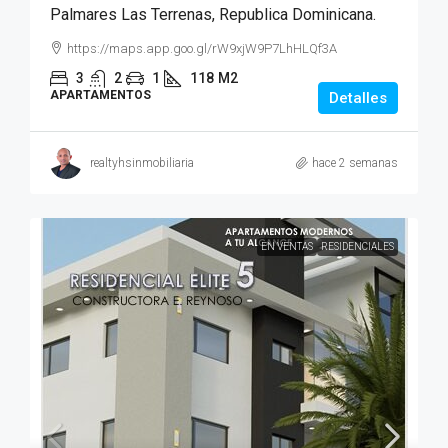
Palmares Las Terrenas, Republica Dominicana.
https://maps.app.goo.gl/rW9xjW9P7LhHLQf3A
3
2
1
118
M2
APARTAMENTOS
Detalles
realtyhsinmobiliaria
hace 2 semanas
EN VENTAS
RESIDENCIALES