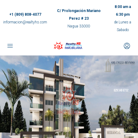
8:00 am a
C/ Prolongación Mariano
+1 (809) 808-4077
6:30 pm
Perez # 23
informacion@realtyhs.com
de Lunes a
Nagua 33000
Sabado
pp
m
ok
e
ger
ir