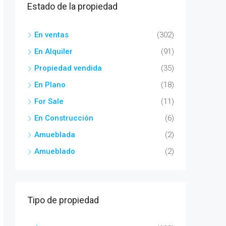
Estado de la propiedad
En ventas
(302)
En Alquiler
(91)
Propiedad vendida
(35)
En Plano
(18)
For Sale
(11)
En Construcción
(6)
Amueblada
(2)
Amueblado
(2)
Tipo de propiedad