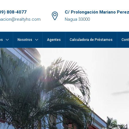
09) 808-4077
C/ Prolongación Mariano Perez
macion@realtyhs.com
Nagua 33000
os
Nosotros
Agentes
Calculadora de Préstamos
Cont