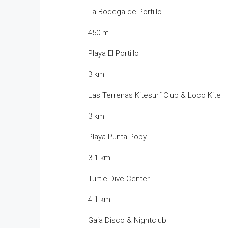
La Bodega de Portillo
450 m
Playa El Portillo
3 km
Las Terrenas Kitesurf Club & Loco Kite
3 km
Playa Punta Popy
3.1 km
Turtle Dive Center
4.1 km
Gaia Disco & Nightclub