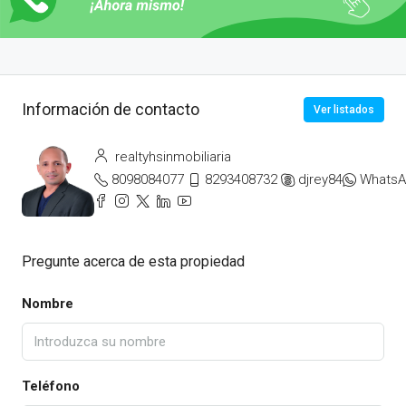
Información de contacto
Ver listados
realtyhsinmobiliaria
8098084077
8293408732
djrey84
Whats
Pregunte acerca de esta propiedad
Nombre
Teléfono