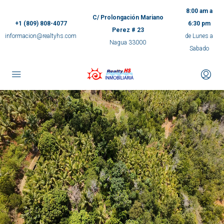
8:00 am a
C/ Prolongación Mariano
+1 (809) 808-4077
6:30 pm
Perez # 23
informacion@realtyhs.com
de Lunes a
Nagua 33000
Sabado
pp
m
ok
e
ger
ir