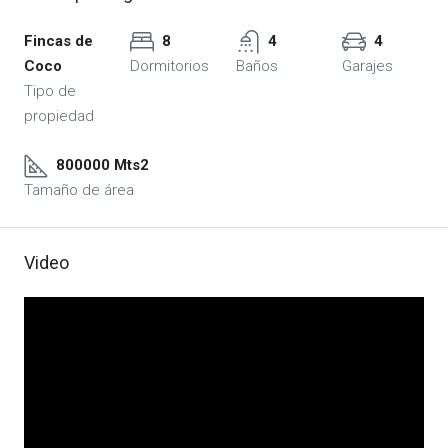
Fincas de
8
4
4
Coco
Dormitorios
Baños
Garajes
Tipo de
propiedad
800000 Mts2
Tamaño de área
Video