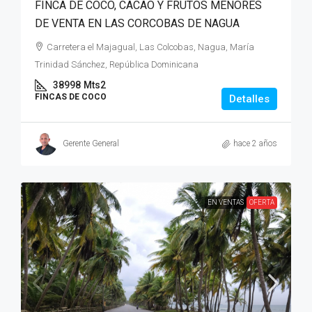
FINCA DE COCO, CACAO Y FRUTOS MENORES
DE VENTA EN LAS CORCOBAS DE NAGUA
Carretera el Majagual, Las Colcobas, Nagua, María
Trinidad Sánchez, República Dominicana
38998
Mts2
FINCAS DE COCO
Detalles
Gerente General
hace 2 años
EN VENTAS
OFERTA