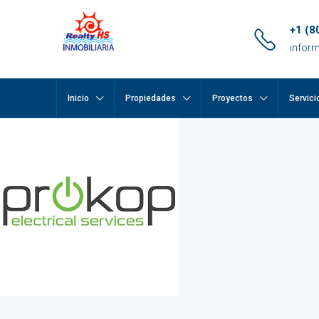
+1 (8
infor
Inicio
Propiedades
Proyectos
Servici
pp
m
ok
e
ger
ir