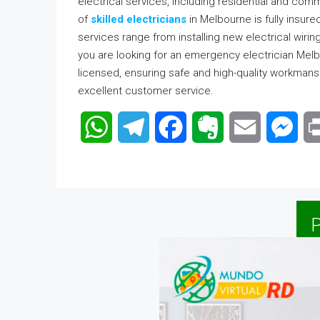
electrical services, including residential and com
of
skilled electricians
in Melbourne is fully insur
services range from installing new electrical wiring
you are looking for an emergency electrician Melbou
licensed, ensuring safe and high-quality workmansh
excellent customer service.
WhatsApp
Telegram
Facebook
Evernote
Email
Mes
P