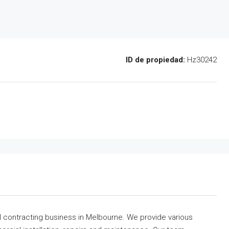
ID de propiedad:
Hz30242
al contracting business in Melbourne. We provide various