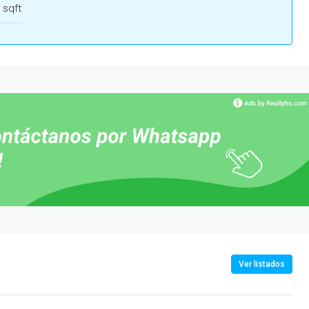
 sqft
Ver listados