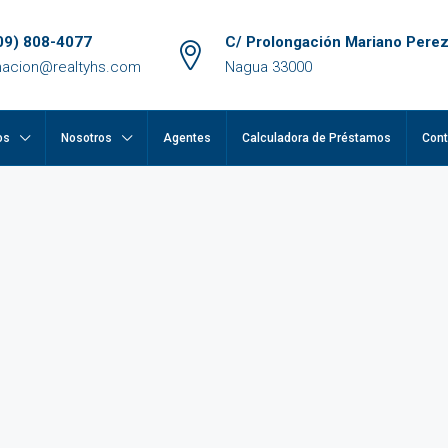
09) 808-4077
C/ Prolongación Mariano Perez
macion@realtyhs.com
Nagua 33000
os
Nosotros
Agentes
Calculadora de Préstamos
Cont