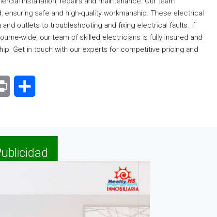
mercial installation, repairs and maintenance. Our team
ed, ensuring safe and high-quality workmanship. These electrical
 and outlets to troubleshooting and fixing electrical faults. If
rne-wide, our team of skilled electricians is fully insured and
ip. Get in touch with our experts for competitive pricing and
senger
Print
Compartir
ublicidad