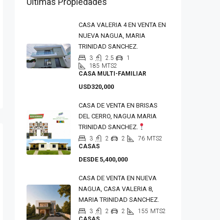
Últimas Propiedades
CASA VALERIA 4 EN VENTA EN
NUEVA NAGUA, MARIA
TRINIDAD SANCHEZ.
3
2.5
1
185
MTS2
CASA MULTI-FAMILIAR
USD320,000
CASA DE VENTA EN BRISAS
DEL CERRO, NAGUA MARIA
TRINIDAD SANCHEZ.
3
2
2
76
MTS2
CASAS
DESDE 5,400,000
CASA DE VENTA EN NUEVA
NAGUA, CASA VALERIA 8,
MARIA TRINIDAD SANCHEZ.
3
2
2
155
MTS2
CASAS