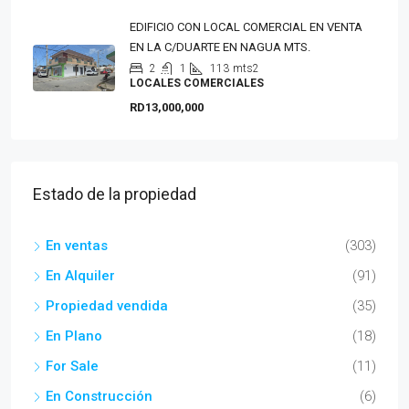
EDIFICIO CON LOCAL COMERCIAL EN VENTA
EN LA C/DUARTE EN NAGUA MTS.
2
1
113
mts2
LOCALES COMERCIALES
RD13,000,000
Estado de la propiedad
En ventas
(303)
En Alquiler
(91)
Propiedad vendida
(35)
En Plano
(18)
For Sale
(11)
En Construcción
(6)