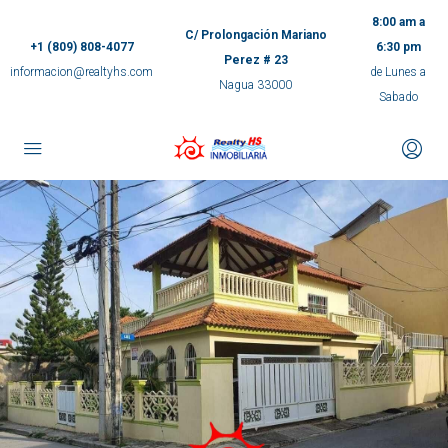
8:00 am a
C/ Prolongación Mariano
+1 (809) 808-4077
6:30 pm
Perez # 23
informacion@realtyhs.com
de Lunes a
Nagua 33000
Sabado
pp
m
ok
e
ger
ir