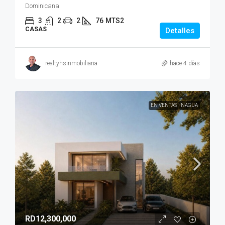
Dominicana
3
2
2
76
MTS2
CASAS
Detalles
realtyhsinmobiliaria
hace 4 días
EN VENTAS
NAGUA
RD12,300,000