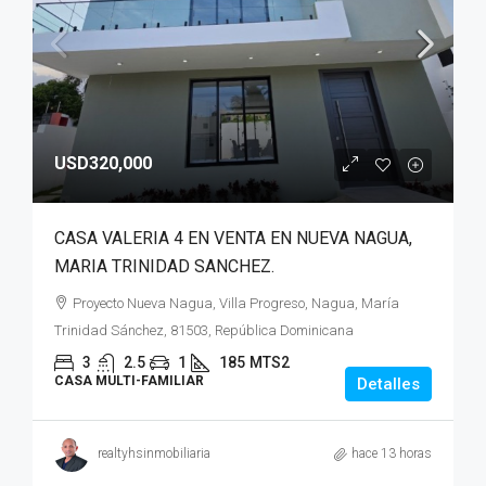
USD320,000
CASA VALERIA 4 EN VENTA EN NUEVA NAGUA,
MARIA TRINIDAD SANCHEZ.
Proyecto Nueva Nagua, Villa Progreso, Nagua, María
Trinidad Sánchez, 81503, República Dominicana
3
2.5
1
185
MTS2
CASA MULTI-FAMILIAR
Detalles
realtyhsinmobiliaria
hace 13 horas