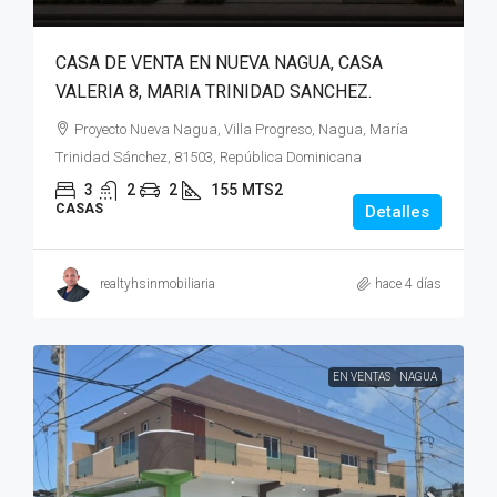
CASA DE VENTA EN NUEVA NAGUA, CASA
VALERIA 8, MARIA TRINIDAD SANCHEZ.
Proyecto Nueva Nagua, Villa Progreso, Nagua, María
Trinidad Sánchez, 81503, República Dominicana
3
2
2
155
MTS2
CASAS
Detalles
realtyhsinmobiliaria
hace 4 días
EN VENTAS
NAGUA