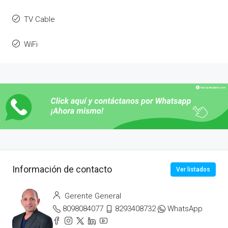
TV Cable
WiFi
Información de contacto
Ver listados
Gerente General
8098084077
8293408732
WhatsApp