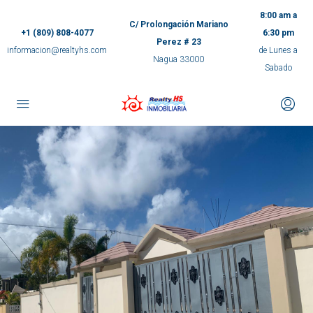
8:00 am a
C/ Prolongación Mariano
+1 (809) 808-4077
6:30 pm
Perez # 23
informacion@realtyhs.com
de Lunes a
Nagua 33000
Sabado
pp
m
ok
e
ger
ir