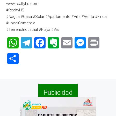
www.realtyhs.com
#RealtyHS
#Nagua
#Casa
#Solar
#Apartamento
#Villa
#Venta
#Finca
#LocalComercia
#TerrenoIndustrial
#Playa
#Vis
WhatsApp
Telegram
Facebook
Evernote
Email
Messenger
Print
Compartir
Publicidad