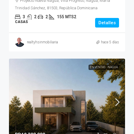
Proyecto Nueva Nagua, Villa Progreso, Nagua, María
Trinidad Sánchez, 81503, República Dominicana
3
2
2
155
MTS2
CASAS
Detalles
realtyhsinmobiliaria
hace 5 días
EN VENTAS
NAGUA