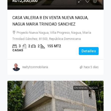
RD12,300,000
CASA VALERIA 8 EN VENTA NUEVA NAGUA,
NAGUA MARIA TRINIDAD SANCHEZ
Proyecto Nueva Nagua, Villa Progreso, Nagua, María
Trinidad Sánchez, 81503, República Dominicana
3
2
2
155
MT2
CASAS
Detalles
realtyhsinmobiliaria
hace 5 días
EN VENTAS
NAGUA