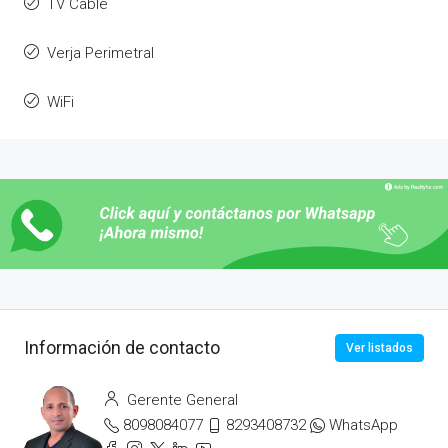
TV Cable
Verja Perimetral
WiFi
Información de contacto
Ver listados
Gerente General
8098084077
8293408732
WhatsApp