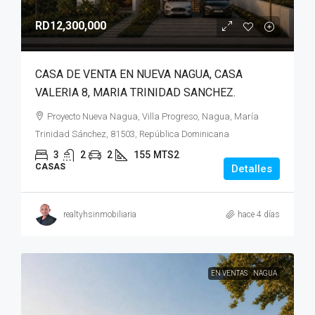
RD12,300,000
CASA DE VENTA EN NUEVA NAGUA, CASA
VALERIA 8, MARIA TRINIDAD SANCHEZ.
Proyecto Nueva Nagua, Villa Progreso, Nagua, María
Trinidad Sánchez, 81503, República Dominicana
3
2
2
155
MTS2
CASAS
Detalles
realtyhsinmobiliaria
hace 4 días
EN VENTAS
NAGUA