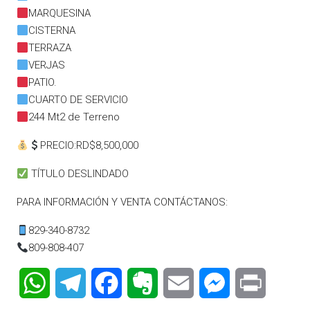
MARQUESINA
CISTERNA
TERRAZA
VERJAS
PATIO.
CUARTO DE SERVICIO
244 Mt2 de Terreno
PRECIO:RD$8,500,000
TÍTULO DESLINDADO
PARA INFORMACIÓN Y VENTA CONTÁCTANOS:
829-340-8732
809-808-407
WhatsApp
Telegram
Facebook
Evernote
Email
Messenger
Print