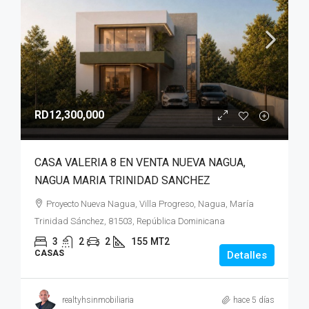
RD12,300,000
CASA VALERIA 8 EN VENTA NUEVA NAGUA,
NAGUA MARIA TRINIDAD SANCHEZ
Proyecto Nueva Nagua, Villa Progreso, Nagua, María
Trinidad Sánchez, 81503, República Dominicana
3
2
2
155
MT2
CASAS
Detalles
realtyhsinmobiliaria
hace 5 días