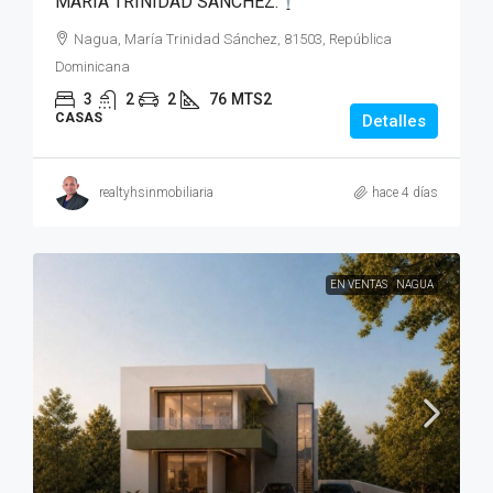
MARIA TRINIDAD SANCHEZ.
Nagua, María Trinidad Sánchez, 81503, República
Dominicana
3
2
2
76
MTS2
CASAS
Detalles
realtyhsinmobiliaria
hace 4 días
EN VENTAS
NAGUA