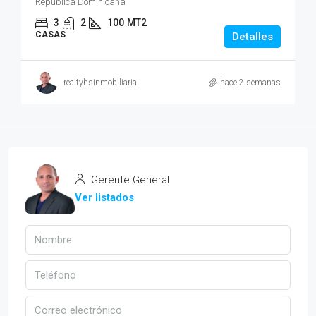
República Dominicana
3
2
100
MT2
CASAS
Detalles
realtyhsinmobiliaria
hace 2 semanas
Gerente General
Ver listados