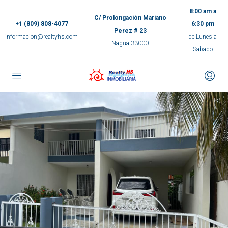
8:00 am a
C/ Prolongación Mariano
+1 (809) 808-4077
6:30 pm
Perez # 23
informacion@realtyhs.com
de Lunes a
Nagua 33000
Sabado
pp
m
ok
e
ger
ir