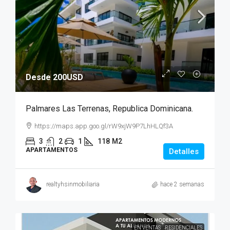
Desde 200USD
Palmares Las Terrenas, Republica Dominicana.
https://maps.app.goo.gl/rW9xjW9P7LhHLQf3A
3
2
1
118
M2
APARTAMENTOS
Detalles
realtyhsinmobiliaria
hace 2 semanas
EN VENTAS
RESIDENCIALES