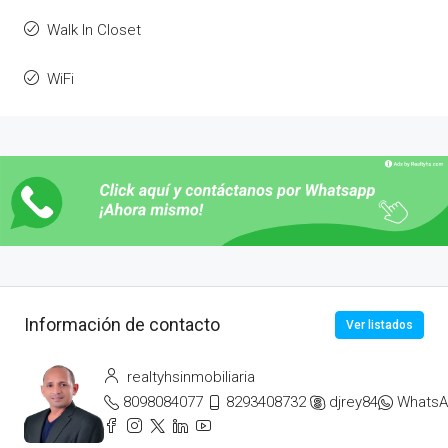
Walk In Closet
WiFi
Información de contacto
Ver listados
realtyhsinmobiliaria
8098084077
8293408732
djrey84
Whats