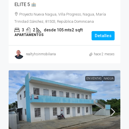
ELITE 5
Proyecto Nueva Nagua, Villa Progreso, Nagua, María
Trinidad Sánchez, 81503, República Dominicana
3
2
desde 105 mts2
sqft
APARTAMENTOS
Detalles
realtyhsinmobiliaria
hace 2 meses
EN VENTAS
NAGUA