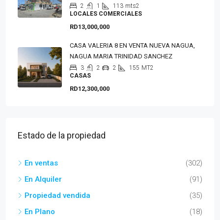
2
1
113
mts2
LOCALES COMERCIALES
RD13,000,000
CASA VALERIA 8 EN VENTA NUEVA NAGUA,
NAGUA MARIA TRINIDAD SANCHEZ
3
2
2
155
MT2
CASAS
RD12,300,000
Estado de la propiedad
En ventas
(302)
En Alquiler
(91)
Propiedad vendida
(35)
En Plano
(18)