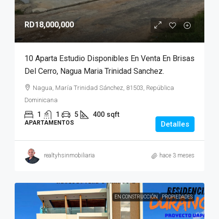
RD18,000,000
10 Aparta Estudio Disponibles En Venta En Brisas
Del Cerro, Nagua Maria Trinidad Sanchez.
Nagua, María Trinidad Sánchez, 81503, República
Dominicana
1
1
5
400
sqft
APARTAMENTOS
Detalles
realtyhsinmobiliaria
hace 3 meses
EN CONSTRUCCIÓN
PROPIEDADES