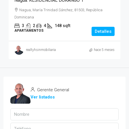
Nagua. RESIDENCIAL DURANGO 1
Nagua, María Trinidad Sánchez, 81503, República
Dominicana
3
2
4
148
sqft
APARTAMENTOS
Detalles
realtyhsinmobiliaria
hace 5 meses
Gerente General
Ver listados