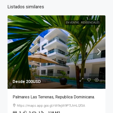
Listados similares
EN VENTAS
RESIDENCIALES
Desde 200USD
Palmares Las Terrenas, Republica Dominicana.
https://maps.app.goo.gl/rW9xjW9P7LhHLQf3A
3
2
1
118
M2