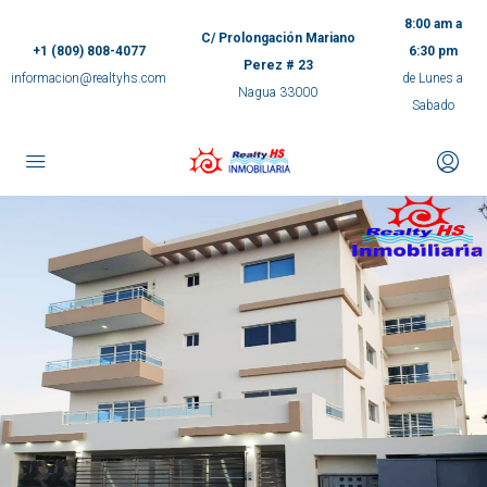
8:00 am a
C/ Prolongación Mariano
+1 (809) 808-4077
6:30 pm
Perez # 23
informacion@realtyhs.com
de Lunes a
Nagua 33000
Sabado
pp
m
ok
e
ger
ir