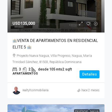
USD135,000
VENTA DE APARTAMENTOS EN RESIDENCIAL
ELITE 5
Proyecto Nueva Nagua, Villa Progreso, Nagua, María
Trinidad Sánchez, 81503, República Dominicana
3
2
desde 105 mts2
sqft
APARTAMENTOS
Detalles
realtyhsinmobiliaria
hace 2 meses
EN VENTAS
NAGUA