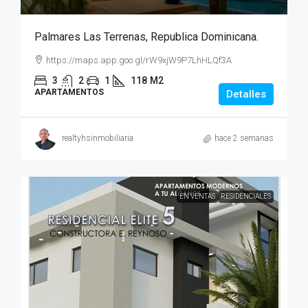
Palmares Las Terrenas, Republica Dominicana.
https://maps.app.goo.gl/rW9xjW9P7LhHLQf3A
3
2
1
118
M2
APARTAMENTOS
Detalles
realtyhsinmobiliaria
hace 2 semanas
EN VENTAS
RESIDENCIALES