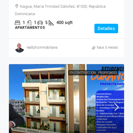
Nagua, María Trinidad Sánchez, 81503, República
Dominicana
1
1
5
400
sqft
APARTAMENTOS
Detalles
realtyhsinmobiliaria
hace 3 meses
EN CONSTRUCCIÓN
PROPIEDADES