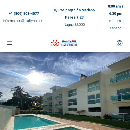
8:00 am a
C/ Prolongación Mariano
+1 (809) 808-4077
6:30 pm
Perez # 23
informacion@realtyhs.com
de Lunes a
Nagua 33000
Sabado
pp
m
ok
e
ger
ir