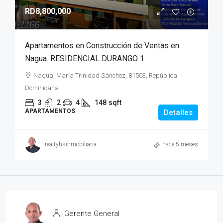
RD8,800,000
Apartamentos en Construcción de Ventas en
Nagua. RESIDENCIAL DURANGO 1
Nagua, María Trinidad Sánchez, 81503, República
Dominicana
3
2
4
148
sqft
APARTAMENTOS
Detalles
realtyhsinmobiliaria
hace 5 meses
Gerente General