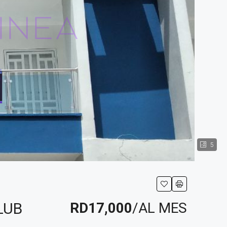
5
LUB
RD17,000
/AL MES