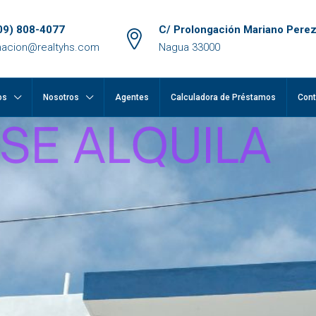
09) 808-4077
C/ Prolongación Mariano Perez
macion@realtyhs.com
Nagua 33000
os
Nosotros
Agentes
Calculadora de Préstamos
Cont