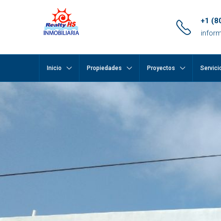
+1 (8
infor
Inicio
Propiedades
Proyectos
Servici
pp
m
ok
e
ger
ir