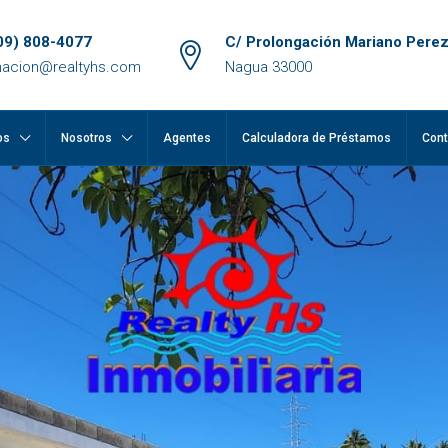
09) 808-4077
C/ Prolongación Mariano Perez
macion@realtyhs.com
Nagua 33000
os
Nosotros
Agentes
Calculadora de Préstamos
Cont