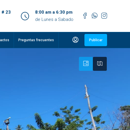
 # 23
8:00 am a 6:30 pm
de Lunes a Sabado
actos
Preguntas frecuentes
Publicar