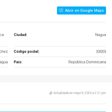
Abrir en Google Maps
ica
Ciudad:
Nagua
nchez
Código postal:
33003
Nagua
País:
República Dominicana
Actualizado en mayo 9, 2025 a 2:21 pm