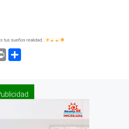
s tus sueños realidad…
senger
Print
Compartir
ublicidad