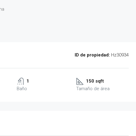
na
ID de propiedad:
Hz30934
1
150 sqft
Baño
Tamaño de área