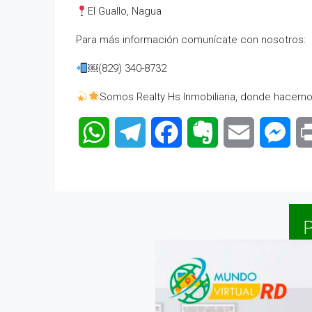
El Guallo, Nagua
Para más información comunícate con nosotros:
￼⁨(829) 340-8732⁩
Somos Realty Hs Inmobiliaria, donde hacemo
WhatsApp
Telegram
Facebook
Evernote
Email
Mes
P