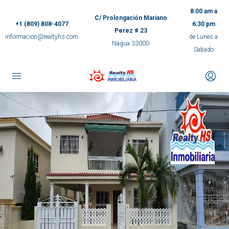
8:00 am a
C/ Prolongación Mariano
+1 (809) 808-4077
6:30 pm
Perez # 23
informacion@realtyhs.com
de Lunes a
Nagua 33000
Sabado
pp
m
ok
e
ger
ir