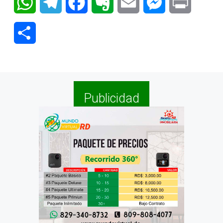
WhatsApp
Telegram
Facebook
Evernote
Email
Messenger
Print
Compartir
Publicidad