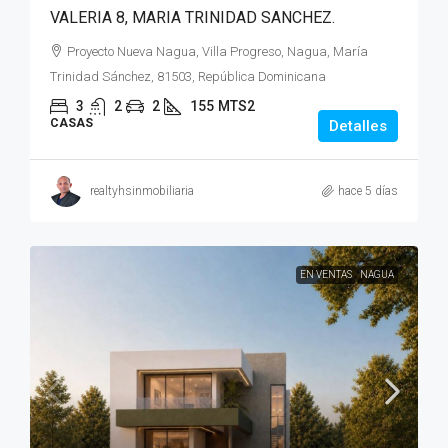
VALERIA 8, MARIA TRINIDAD SANCHEZ.
Proyecto Nueva Nagua, Villa Progreso, Nagua, María
Trinidad Sánchez, 81503, República Dominicana
3
2
2
155
MTS2
CASAS
Detalles
realtyhsinmobiliaria
hace 5 días
EN VENTAS
NAGUA