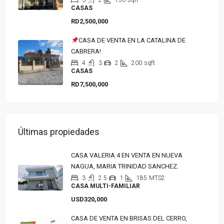
3
2
150
sqft
CASAS
RD2,500,000
CASA DE VENTA EN LA CATALINA DE
CABRERA!
4
3
2
200
sqft
CASAS
RD7,500,000
Últimas propiedades
CASA VALERIA 4 EN VENTA EN NUEVA
NAGUA, MARIA TRINIDAD SANCHEZ.
3
2.5
1
185
MTS2
CASA MULTI-FAMILIAR
USD320,000
CASA DE VENTA EN BRISAS DEL CERRO,