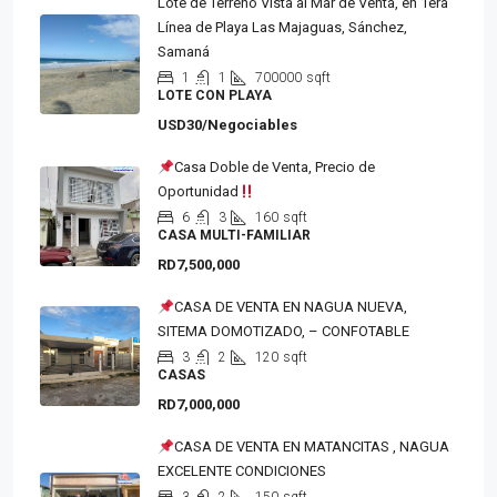
Lote de Terreno Vista al Mar de Venta, en 1era
Línea de Playa Las Majaguas, Sánchez,
Samaná
1
1
700000
sqft
LOTE CON PLAYA
USD30/Negociables
Casa Doble de Venta, Precio de
Oportunidad
6
3
160
sqft
CASA MULTI-FAMILIAR
RD7,500,000
CASA DE VENTA EN NAGUA NUEVA,
SITEMA DOMOTIZADO, – CONFOTABLE
3
2
120
sqft
CASAS
RD7,000,000
CASA DE VENTA EN MATANCITAS , NAGUA
EXCELENTE CONDICIONES