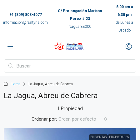
8:00 am a
C/ Prolongación Mariano
+1 (809) 808-4077
6:30 pm
Perez # 23
informacion@realtyhs.com
de Lunes a
Nagua 33000
Sabado
pp
m
ok
Home
La Jagua, Abreu de Cabrera
e
La Jagua, Abreu de Cabrera
1 Propiedad
ger
Ordenar por:
Orden por defecto
ir
EN VENTAS
PROPIEDADES