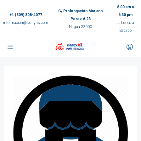
8:00 am a
C/ Prolongación Mariano
+1 (809) 808-4077
6:30 pm
Perez # 23
informacion@realtyhs.com
de Lunes a
Nagua 33000
Sabado
pp
m
ok
e
ger
ir