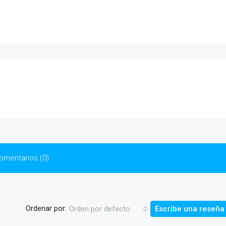
omentarios (0)
Ordenar por:
Orden por defecto
Escribe una reseña