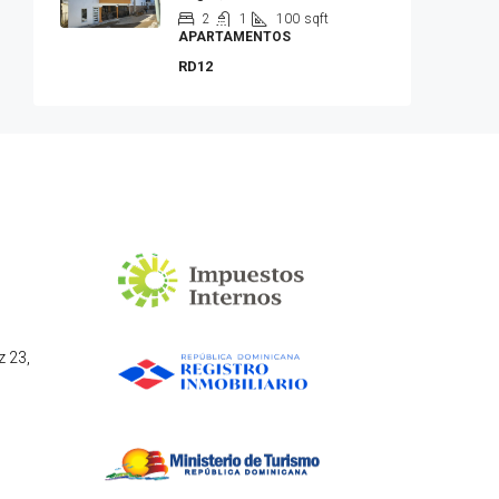
2
1
100
sqft
APARTAMENTOS
RD12
z 23,