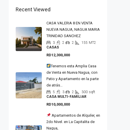
Recent Viewed
CASA VALERIA 8 EN VENTA
NUEVA NAGUA, NAGUA MARIA
TRINIDAD SANCHEZ
3
2
2
155
MT2
CASAS
RD12,300,000
Tenemos esta Amplia Casa
de Venta en Nueva Nagua, con
Patio y Apartamento en la parte
de atrás…
5
3
2
300
sqft
CASA MULTI-FAMILIAR
RD10,000,000
Apartamentos de Alquiler, en
2do Nivel. en La Capitalita de
Nagua,