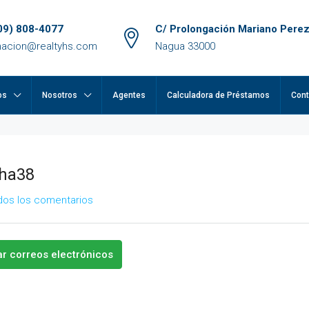
09) 808-4077
C/ Prolongación Mariano Perez
macion@realtyhs.com
Nagua 33000
os
Nosotros
Agentes
Calculadora de Préstamos
Cont
oha38
dos los comentarios
ar correos electrónicos