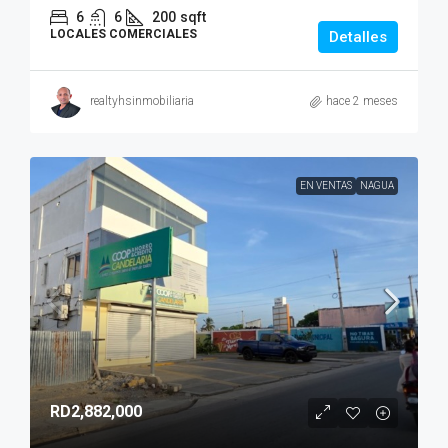
6
6
200
sqft
LOCALES COMERCIALES
Detalles
realtyhsinmobiliaria
hace 2 meses
EN VENTAS
NAGUA
RD2,882,000