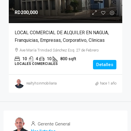
RD200,000
LOCAL COMERCIAL DE ALQUILER EN NAGUA,
Franquicias, Empresas, Corporativo, Clinicas
Ave María Trinidad Sánchez Esq. 27 de Febrero
10
4
10
800
sqft
LOCALES COMERCIALES
Detalles
realtyhsinmobiliaria
hace 1 año
Gerente General