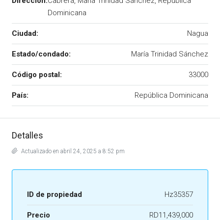
Dirección:
Cabrera, María Trinidad Sánchez, República
Dominicana
Ciudad:
Nagua
Estado/condado:
María Trinidad Sánchez
Código postal:
33000
País:
República Dominicana
Detalles
Actualizado en abril 24, 2025 a 8:52 pm
ID de propiedad
Hz35357
Precio
RD11,439,000