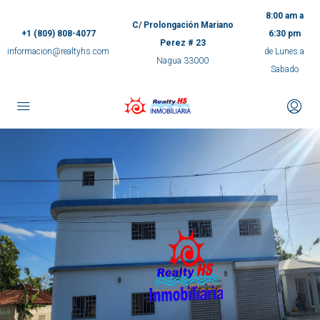
8:00 am a
C/ Prolongación Mariano
+1 (809) 808-4077
6:30 pm
Perez # 23
informacion@realtyhs.com
de Lunes a
Nagua 33000
Sabado
pp
m
ok
e
ger
ir