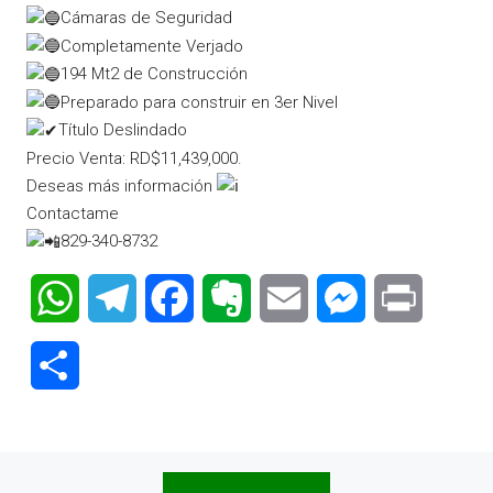
Cámaras de Seguridad
Completamente Verjado
194 Mt2 de Construcción
Preparado para construir en 3er Nivel
Título Deslindado
Precio Venta: RD$11,439,000.
Deseas más información
Contactame
829-340-8732
WhatsApp
Telegram
Facebook
Evernote
Email
Messenger
Print
Compartir