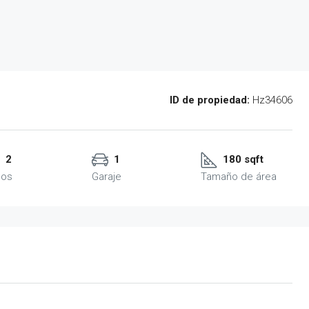
ID de propiedad:
Hz34606
2
1
180 sqft
ños
Garaje
Tamaño de área