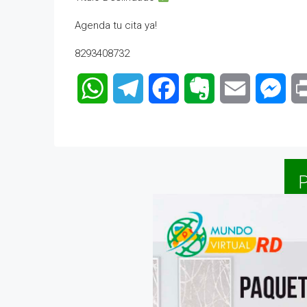
Agenda tu cita ya!
8293408732
WhatsApp
Telegram
Facebook
Evernote
Email
Mes
P