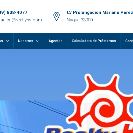
09) 808-4077
C/ Prolongación Mariano Perez
macion@realtyhs.com
Nagua 33000
os
Nosotros
Agentes
Calculadora de Préstamos
Cont