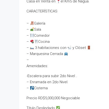
Casa en Venta en
el Km5 de Nagua.
CARACTERÍSTICAS
–
Galería
–
Sala
–
Comedor
–
Cocina
–
3 habitaciones con
y Clóset
– ⁠Marquesina Cerrada
– ⁠
Amenidades:
-Escalera para subir 2do Nivel .
– Enramada en 2do Nivel.
–
Cisterna
Precio RD$5,000,000 Negociable
Título Deslindado