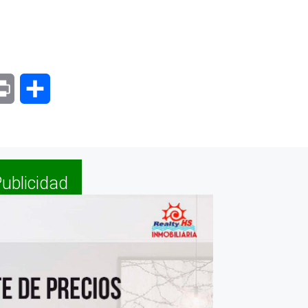
senger
Print
Compartir
ublicidad