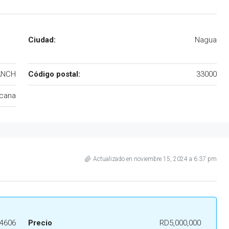
Ciudad:
Nagua
ANCH
Código postal:
33000
icana
Actualizado en noviembre 15, 2024 a 6:37 pm
4606
Precio
RD5,000,000