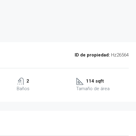
ID de propiedad:
Hz26564
2
114 sqft
Baños
Tamaño de área