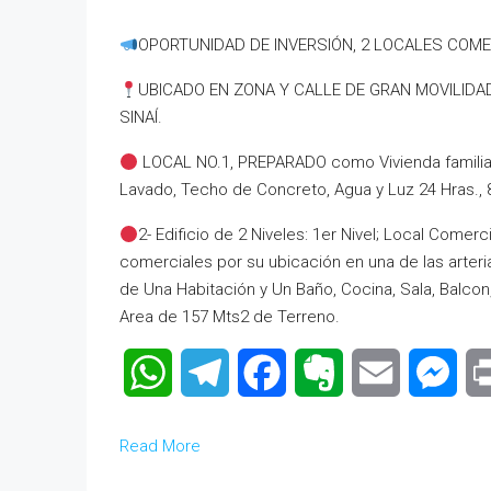
OPORTUNIDAD DE INVERSIÓN, 2 LOCALES COME
UBICADO EN ZONA Y CALLE DE GRAN MOVILIDA
SINAÍ.
LOCAL NO.1, PREPARADO como Vivienda familiar,
Lavado, Techo de Concreto, Agua y Luz 24 Hras.,
2- Edificio de 2 Niveles: 1er Nivel; Local Comer
comerciales por su ubicación en una de las arter
de Una Habitación y Un Baño, Cocina, Sala, Balco
Area de 157 Mts2 de Terreno.
WhatsApp
Telegram
Facebook
Evernote
Email
Mes
Read More