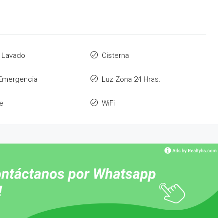
 Lavado
Cisterna
 Emergencia
Luz Zona 24 Hras.
e
WiFi