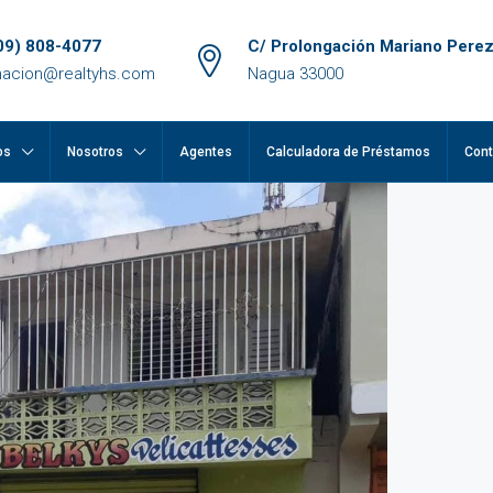
09) 808-4077
C/ Prolongación Mariano Perez
macion@realtyhs.com
Nagua 33000
os
Nosotros
Agentes
Calculadora de Préstamos
Cont