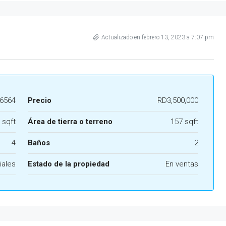
Actualizado en febrero 13, 2023 a 7:07 pm
6564
Precio
RD3,500,000
 sqft
Área de tierra o terreno
157 sqft
4
Baños
2
iales
Estado de la propiedad
En ventas