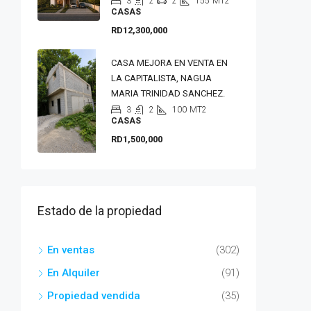
3
2
2
155
MT2
CASAS
RD12,300,000
CASA MEJORA EN VENTA EN
LA CAPITALISTA, NAGUA
MARIA TRINIDAD SANCHEZ.
3
2
100
MT2
CASAS
RD1,500,000
Estado de la propiedad
En ventas
(302)
En Alquiler
(91)
Propiedad vendida
(35)