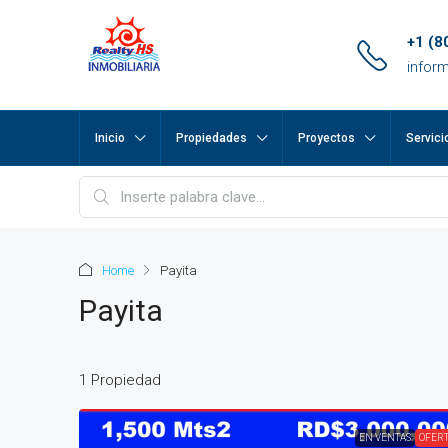
+1 (8
infor
Inicio
Propiedades
Proyectos
Servici
pp
m
ok
Home
Payita
e
Payita
ger
1 Propiedad
ir
EN VENTAS
OFER