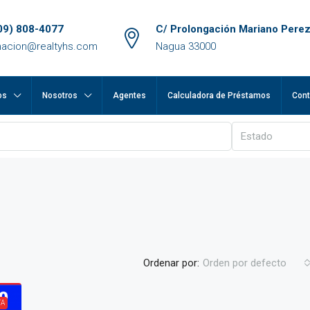
09) 808-4077
C/ Prolongación Mariano Perez
macion@realtyhs.com
Nagua 33000
os
Nosotros
Agentes
Calculadora de Préstamos
Cont
Estado
Ordenar por:
Orden por defecto
TA