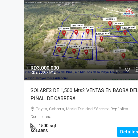
RD3,000,000
RD2,000
/x Mt2
SOLARES DE 1,500 Mts2 VENTAS EN BAOBA DE
PIÑAL, DE CABRERA
Payita, Cabrera, María Trinidad Sánchez, República
Dominicana
1500
sqft
SOLARES
Detalles