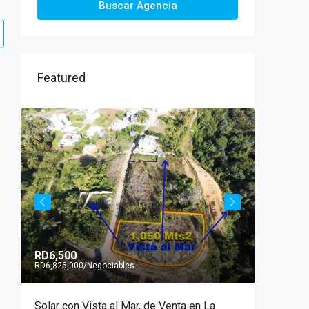
Buscar Agencia
Featured
RD6,500
RD6,00
RD6,825,000
/Negociables
ya
Solar con Vista al Mar, de Venta en La
SE ARR