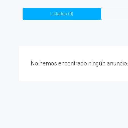
Listados (0)
No hemos encontrado ningún anuncio
RD22,000
Apartamento de Alquiler 