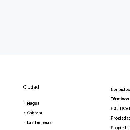
Nagua
NUEVA NAGUA
4
2.5
1
100
APARTAMENTO VISTA AL MA
Ciudad
Contacto
Términos 
Nagua
POLÍTICA 
Cabrera
Propieda
Las Terrenas
Propieda