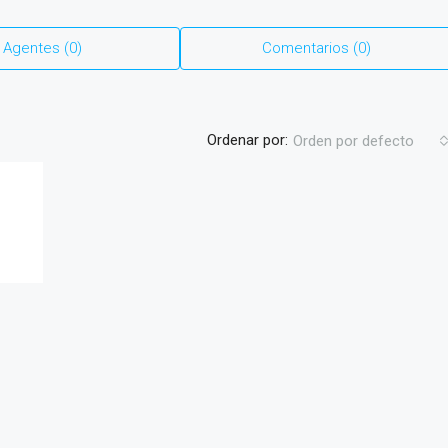
Agentes (0)
Comentarios (0)
Ordenar por:
Orden por defecto
.
USD
USD130
con Piscina en
Lote de Terreno en Primera Linea de Pla