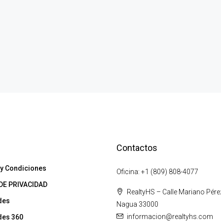
de Venta en Matancitas.
Playa De Los Gringos, San José de Matanzas
(Matancitas), Nagua, María Trinidad Sánchez,
sqft
R
81503, República Dominicana
11,376.59
Mts.2
LOTES DE TIERRA
Contactos
s
y Condiciones
Oficina: +1 (809) 808-4077
DE PRIVACIDAD
RealtyHS – Calle Mariano Pére
des
Nagua 33000
informacion@realtyhs.com
des 360