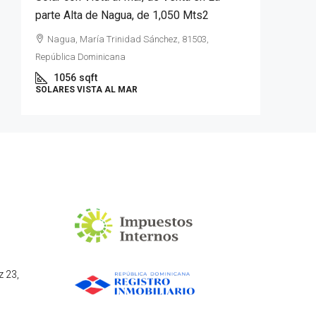
parte Alta de Nagua, de 1,050 Mts2
TERREN
CABRERA
Nagua, María Trinidad Sánchez, 81503,
República Dominicana
Nagua,
Dominica
1056
sqft
SOLARES VISTA AL MAR
17,7
LOTES DE
z 23,