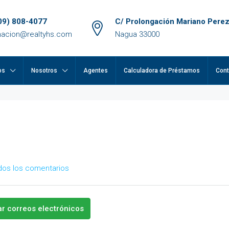
09) 808-4077
C/ Prolongación Mariano Perez
macion@realtyhs.com
Nagua 33000
os
Nosotros
Agentes
Calculadora de Préstamos
Cont
dos los comentarios
ar correos electrónicos