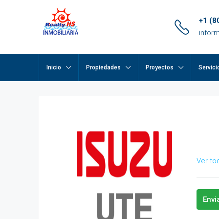
+1 (8
infor
Inicio
Propiedades
Proyectos
Servici
pp
m
ok
e
Ver to
ger
Envi
ir