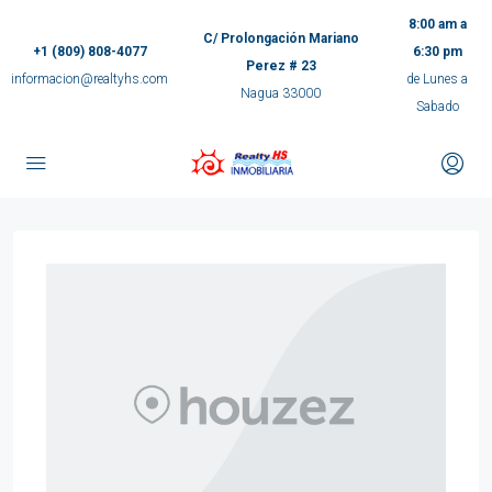
8:00 am a
C/ Prolongación Mariano
+1 (809) 808-4077
6:30 pm
Perez # 23
informacion@realtyhs.com
de Lunes a
Nagua 33000
Sabado
pp
m
ok
e
ger
ir