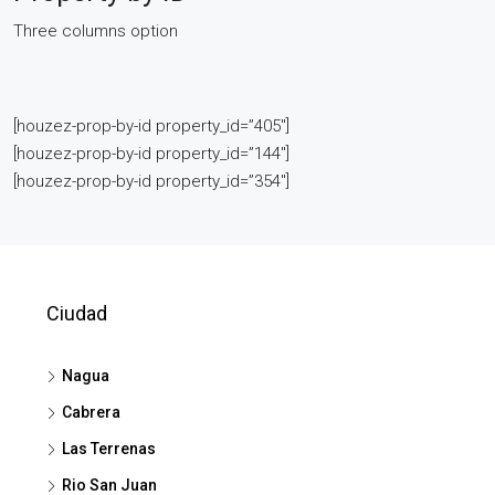
Three columns option
[houzez-prop-by-id property_id=”405″]
[houzez-prop-by-id property_id=”144″]
[houzez-prop-by-id property_id=”354″]
Ciudad
Nagua
Cabrera
Las Terrenas
Rio San Juan